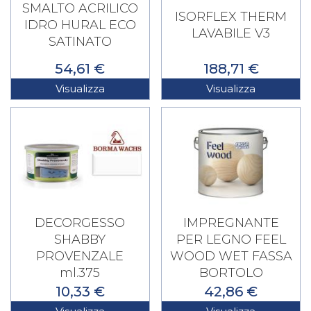
SMALTO ACRILICO
ISORFLEX THERM
IDRO HURAL ECO
LAVABILE V3
SATINATO
54,61 €
188,71 €
Visualizza
Visualizza
DECORGESSO
IMPREGNANTE
SHABBY
PER LEGNO FEEL
PROVENZALE
WOOD WET FASSA
ml.375
BORTOLO
10,33 €
42,86 €