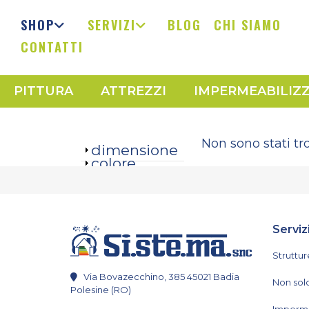
SHOP
SERVIZI
BLOG
CHI SIAMO
CONTATTI
PITTURA
ATTREZZI
IMPERMEABILIZ
Non sono stati tro
Mostra
dimensione
Mostra
colore
Serviz
Struttur
Via Bovazecchino, 385 45021 Badia
Non solo
Polesine (RO)
Imperme