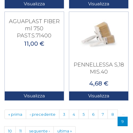
Visualizza
Visualizza
AGUAPLAST FIBER
ml 750
PAST.S.71400
11,00 €
PENNELLESSA S,18
MIS.40
4,68 €
Visualizza
Visualizza
Pagine
…
« prima
‹ precedente
3
4
5
6
7
8
9
10
11
seguente ›
ultima »