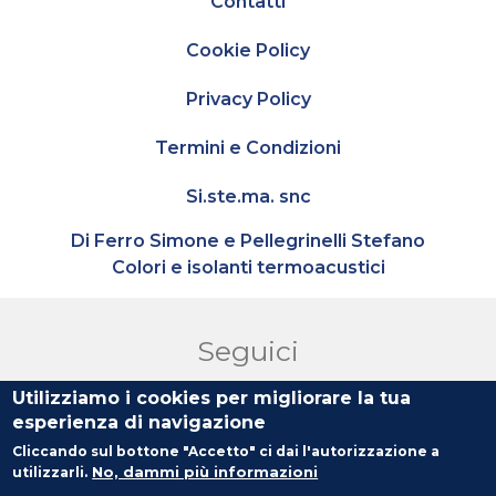
Contatti
Cookie Policy
Privacy Policy
Termini e Condizioni
Si.ste.ma. snc
Di Ferro Simone e Pellegrinelli Stefano
Colori e isolanti termoacustici
Seguici
Utilizziamo i cookies per migliorare la tua
esperienza di navigazione
Cliccando sul bottone "Accetto" ci dai l'autorizzazione a
No, dammi più informazioni
utilizzarli.
© Copyright 2026 Tutti i diritti riservati.