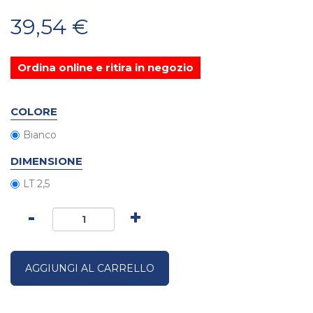
39,54 €
Ordina online e ritira in negozio
COLORE
Bianco
DIMENSIONE
LT 2,5
-
+